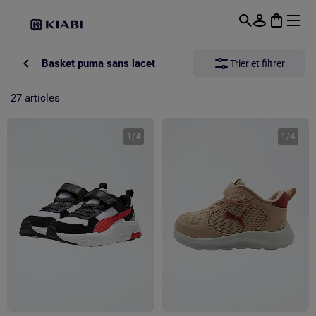
Passer au contenu principal
Basket puma sans lacet
Trier et filtrer
27 articles
1
/
4
1
/
4