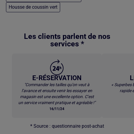
Housse de coussin vert
Retour au contenu principal
Les clients parlent de nos
services *
E-RÉSERVATION
L
"Commander les tailles qu’on veut à
« Superbes b
l’avance et ensuite venir les essayer en
rapide e
magasin est une excellente option. C’est
un service vraiment pratique et agréable !"
16/11/24
* Source : questionnaire post-achat