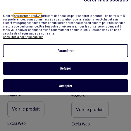
1
/
4
1
/
3
Kiabi et
ses partenaires (34)
utilisent des cookies pour adapter le contenu de notre site à
vos préférences, vous donner accès à des solutions de la relation client (chat et avis
client), vous proposer des offres et publicités personnalisées ou encore pour réaliser des
mesures de performance.Une fois votre choix réalisé, nous le conserverons pendant 6
mois.Vous pouvez changer d’avis à tout moment depuis le lien « Les cookies » en bas à
gauche de chaque page de notre site.
Consulter la politique cookies
Paramétrer
Refuser
Baskets basses unie PUMA
Accepter
Baskets basses 'PUMA' lacets et scratchs
40,00 €
45,00 €
Voir le produit
Voir le produit
Exclu Web
Exclu Web