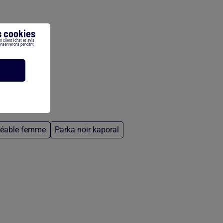
 cookies
 client (chat et avis
conserverons pendant
méable femme
Parka noir kaporal