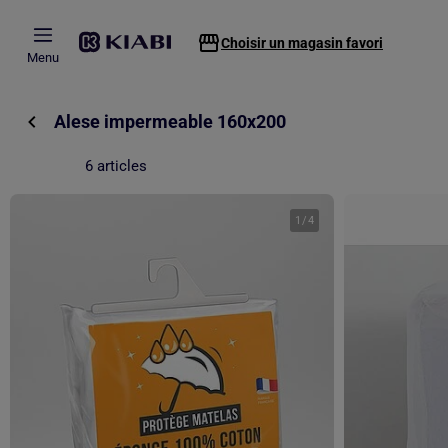
Passer au contenu principal
Choisir un magasin favori
Menu
Alese impermeable 160x200
6 articles
1
/
4