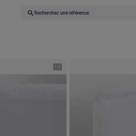
1
/
5