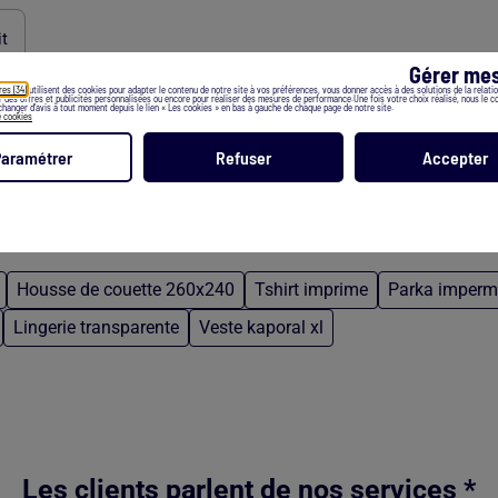
it
Gérer mes
res (34)
utilisent des cookies pour adapter le contenu de notre site à vos préférences, vous donner accès à des solutions de la relation
er des offres et publicités personnalisées ou encore pour réaliser des mesures de performance.Une fois votre choix réalisé, nous le 
hanger d’avis à tout moment depuis le lien « Les cookies » en bas à gauche de chaque page de notre site.
e cookies
Paramétrer
Refuser
Accepter
Housse de couette 260x240
Tshirt imprime
Parka imper
Lingerie transparente
Veste kaporal xl
Les clients parlent de nos services *