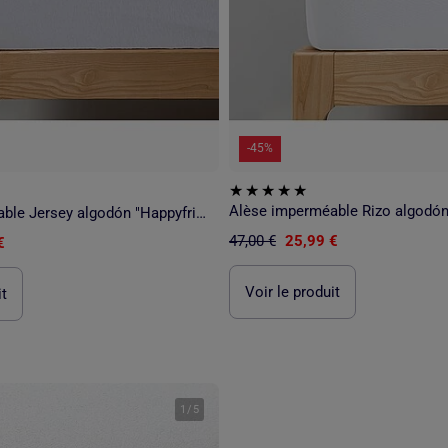
-45%
Alèse imperméable Rizo algodón
Alèse imperméable Jersey algodón "Happyfriday
47,00 €
25,99 €
€
Voir le produit
it
1
/
5