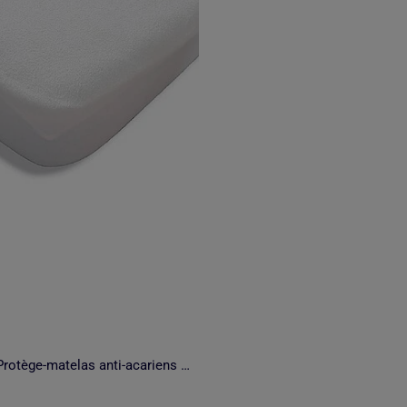
Future Home - Protège-matelas anti-acariens absorbant coton