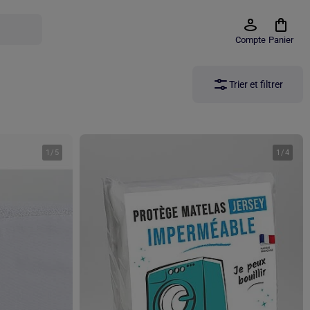
Compte
Panier
Trier et filtrer
1
/
5
1
/
4