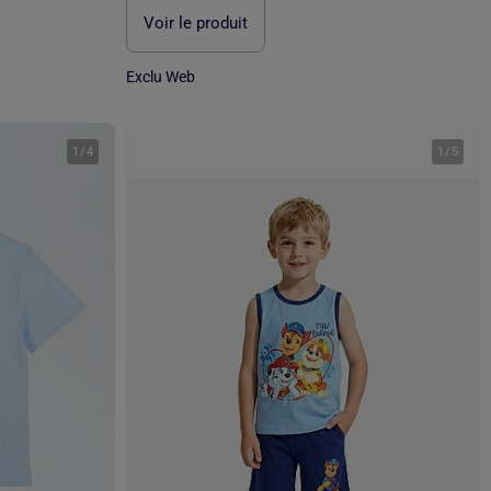
Voir le produit
Exclu Web
1
/
4
1
/
5