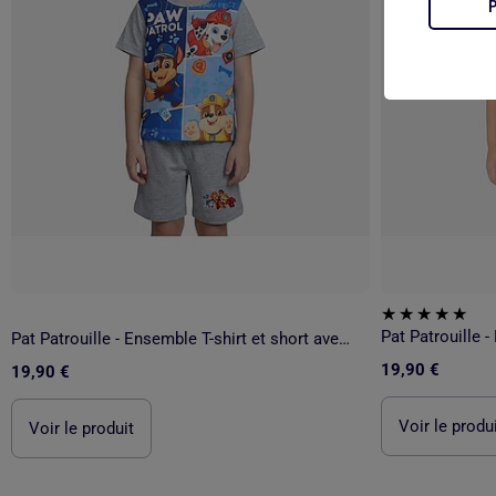
Pat Patrouille - Ensemble T-shirt et short avec personnage
19,90 €
19,90 €
Voir le produ
Voir le produit