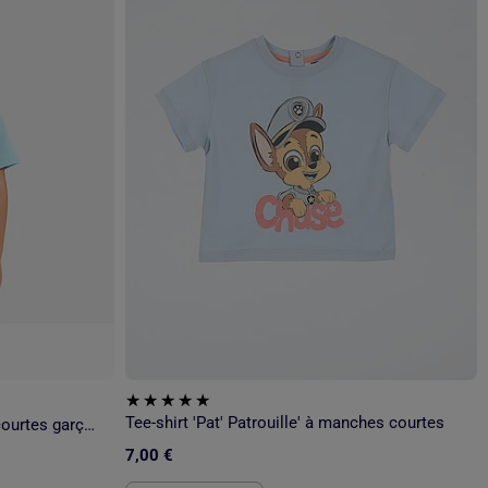
Tee-shirt 'Pat' Patrouille' à manches courtes
Pat Patrouille - T-shirt manches courtes garçon avec personnage
7,00 €