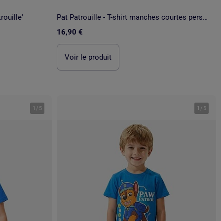
rouille'
Pat Patrouille - T-shirt manches courtes personnage avec short motif
16,90 €
Voir le produit
1
/
5
1
/
5