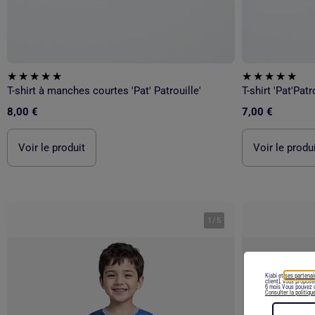
T-shirt à manches courtes 'Pat' Patrouille'
T-shirt 'Pat'Patr
8,00 €
7,00 €
Voir le produit
Voir le produ
1
/
5
Kiabi et
ses partenai
client), vous propos
6 mois.Vous pouvez c
Consulter la politiqu