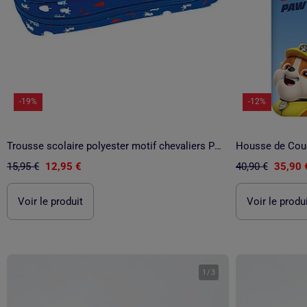
-19%
-12%
Trousse scolaire polyester motif chevaliers Pat Patrouille
15,95 €
12,95 €
40,90 €
35,90 
Voir le produit
Voir le produ
1
/
3