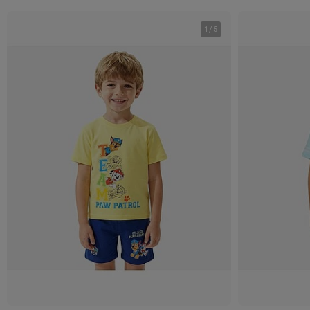
1
/
5