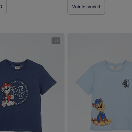
it
Voir le produit
1
/
3