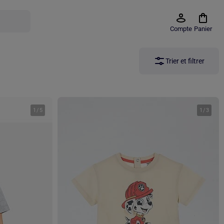
Compte
Panier
Trier et filtrer
1
/
5
1
/
3