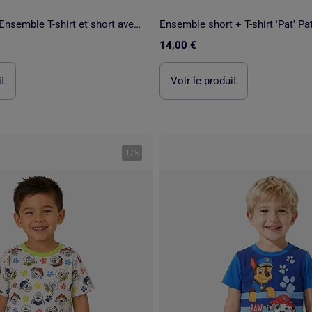
Pat Patrouille - Ensemble T-shirt et short avec personnage
Ensemble short + T-shirt 'Pat' Pat
14,00 €
it
Voir le produit
1
/
5