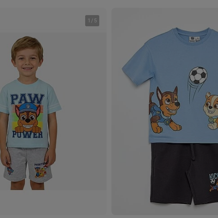
1
/
5