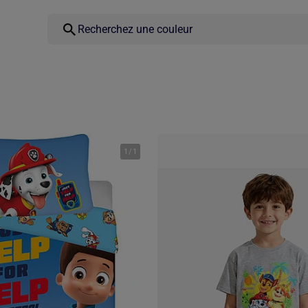
1
/
1