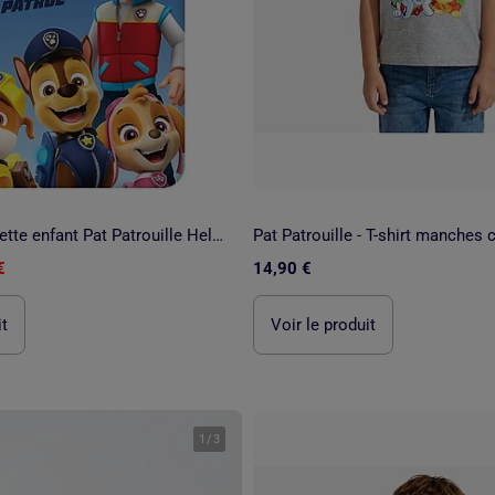
Housse de Couette enfant Pat Patrouille Help 140x200 cm + taie - Parure de lit en coton
€
14,90 €
it
Voir le produit
1
/
3