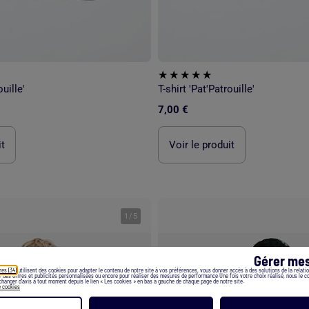
ouille'
T-shirt 'Pat'Patrouille'
7,00 €
it
Voir le produit
1
/
5
Gérer mes
res (34)
utilisent des cookies pour adapter le contenu de notre site à vos préférences, vous donner accès à des solutions de la relation
er des offres et publicités personnalisées ou encore pour réaliser des mesures de performance.Une fois votre choix réalisé, nous le 
hanger d’avis à tout moment depuis le lien « Les cookies » en bas à gauche de chaque page de notre site.
e cookies