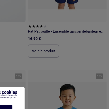
Pat Patrouille - Ensemble garçon débardeur et short
16,90 €
Voir le produit
1
/
5
1
/
5
 cookies
 client (chat et avis
conserverons pendant