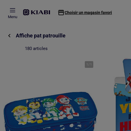
Passer au contenu principal
Choisir un magasin favori
Menu
Affiche pat patrouille
180 articles
1
/
1