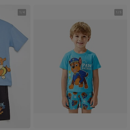
1
/
4
1
/
5