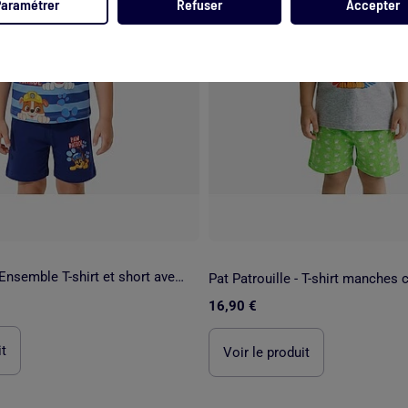
Paramétrer
Refuser
Accepter
Pat Patrouille - Ensemble T-shirt et short avec personnage
16,90 €
it
Voir le produit