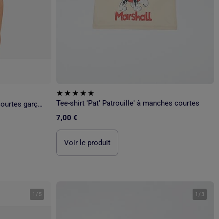
Tee-shirt 'Pat' Patrouille' à manches courtes
Pat Patrouille - T-shirt manches courtes garçon avec personnage
7,00 €
Voir le produit
1
/
5
1
/
3