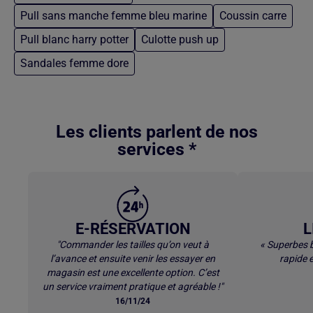
Pull sans manche femme bleu marine
Coussin carre
Pull blanc harry potter
Culotte push up
Sandales femme dore
Retour au contenu principal
Les clients parlent de nos
services *
E-RÉSERVATION
L
"Commander les tailles qu’on veut à
« Superbes b
l’avance et ensuite venir les essayer en
rapide e
magasin est une excellente option. C’est
un service vraiment pratique et agréable !"
16/11/24