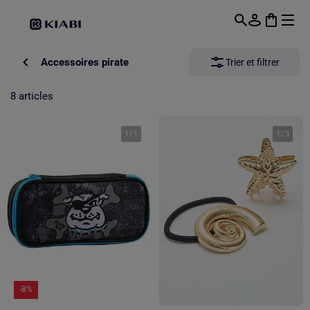
Passer au contenu principal
Accessoires pirate
Trier et filtrer
8 articles
1
/
1
1
/
3
-8%