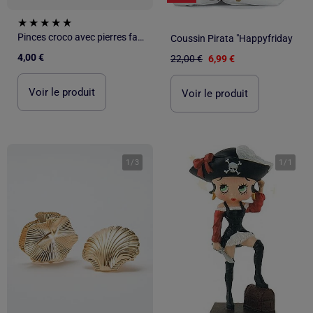
Pinces croco avec pierres fantaisies
Coussin Pirata "Happyfriday
4,00 €
22,00 €
6,99 €
Voir le produit
Voir le produit
1
/
3
1
/
1