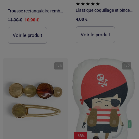
Elastique coquillage et pince étoile
Trousse rectangulaire rembourrée textile CMP
4,00 €
11,90 €
10,90 €
Voir le produit
Voir le produit
1
/
3
1
/
2
-68%