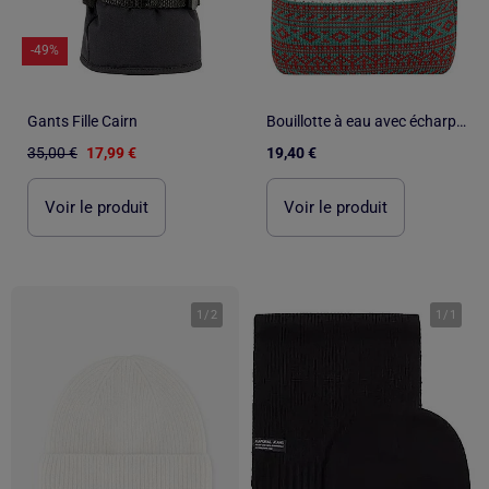
-49%
Gants Fille Cairn
Bouillotte à eau avec écharpe et housse tricot
35,00 €
17,99 €
19,40 €
Voir le produit
Voir le produit
1
/
2
1
/
1