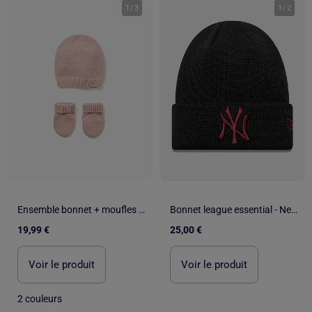
1
/
3
1
/
2
Ensemble bonnet + moufles en maille
Bonnet league essential - New Era
19,99 €
25,00 €
Voir le produit
Voir le produit
2 couleurs