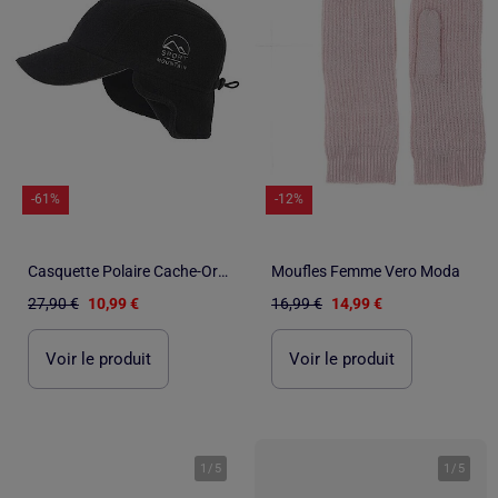
-61%
-12%
Casquette Polaire Cache-Oreilles - ATLAS FOR MEN
Moufles Femme Vero Moda
27,90 €
10,99 €
16,99 €
14,99 €
Voir le produit
Voir le produit
1
/
5
1
/
5