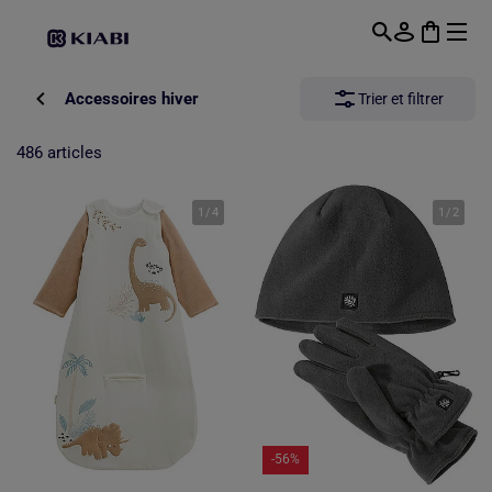
Passer au contenu principal
Accessoires hiver
Trier et filtrer
486 articles
1
/
4
1
/
2
-56%