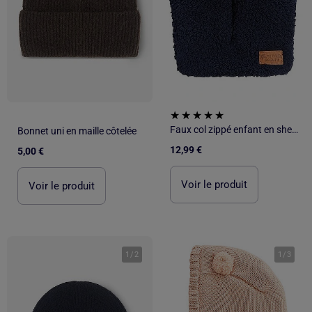
Faux col zippé enfant en sherpa Anouk
Bonnet uni en maille côtelée
12,99 €
5,00 €
Voir le produit
Voir le produit
1
/
2
1
/
3