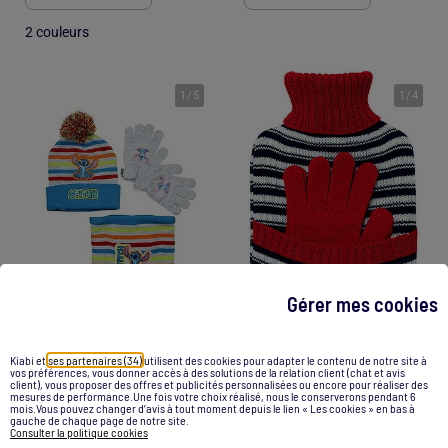
2 couleurs
1
/
5
1
/
4
Gérer mes cookies
Kiabi et
ses partenaires (34)
utilisent des cookies pour adapter le contenu de notre site à
vos préférences, vous donner accès à des solutions de la relation client (chat et avis
Disney - Bonnet avec pompom, gants et snood colorés
client), vous proposer des offres et publicités personnalisées ou encore pour réaliser des
Bouillotte à eau avec gants et housse tricot rayée
mesures de performance.Une fois votre choix réalisé, nous le conserverons pendant 6
mois.Vous pouvez changer d’avis à tout moment depuis le lien « Les cookies » en bas à
19,90 €
19,40 €
gauche de chaque page de notre site.
Consulter la politique cookies