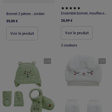
Ensemble bonnet, moufles et cache-cou enfant en tricot Charly
Bonnet 2 pièces - Jordan
26,99 €
35,00 €
Voir le produit
Voir le produit
2 couleurs
1
/
5
1
/
5