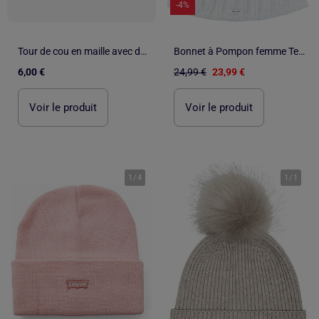
-4%
Tour de cou en maille avec doublure polaire
Bonnet à Pompon femme Teddy Smith
6,00 €
24,99 €
23,99 €
Voir le produit
Voir le produit
1
/
4
1
/
1