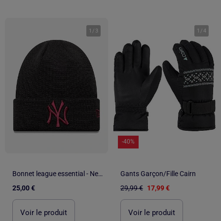
1
/
3
1
/
4
-40%
Bonnet league essential - New Era
Gants Garçon/Fille Cairn
25,00 €
29,99 €
17,99 €
Voir le produit
Voir le produit