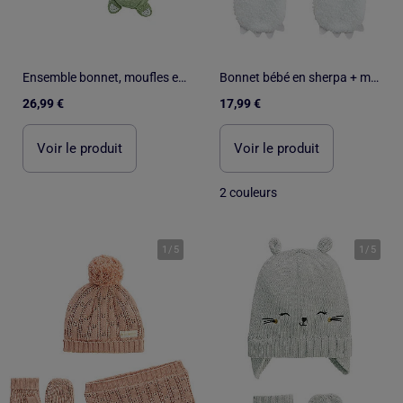
Ensemble bonnet, moufles et écharpe bébé en tricot Boavista
Bonnet bébé en sherpa + moufles Alaska
26,99 €
17,99 €
Voir le produit
Voir le produit
2 couleurs
1
/
5
1
/
5