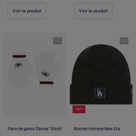
Voir le produit
Voir le produit
1
/
2
1
/
2
-36%
Paire de gants 'Disney' 'Stitch'
Bonnet Homme New Era