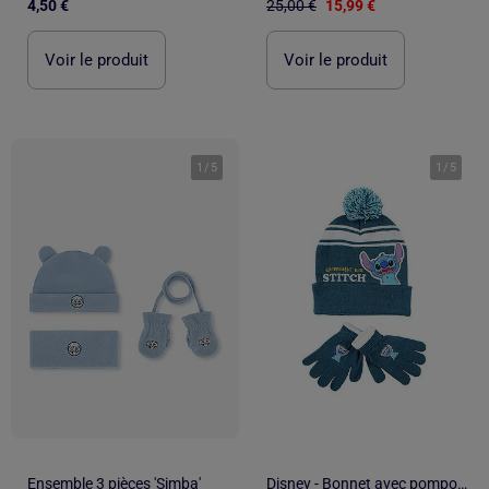
4,50 €
25,00 €
15,99 €
Voir le produit
Voir le produit
1
/
5
1
/
5
Ensemble 3 pièces 'Simba'
Disney - Bonnet avec pompom et gants avec personnages