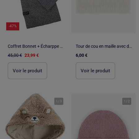
-47%
Coffret Bonnet + Écharppe Homme Kaporal
Tour de cou en maille avec doublure polaire
45,00 €
23,99 €
6,00 €
Voir le produit
Voir le produit
1
/
3
1
/
2