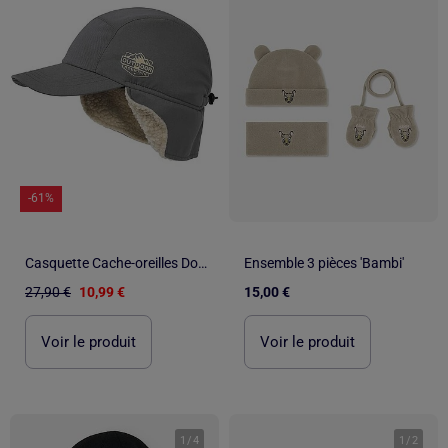
-61%
Casquette Cache-oreilles Doublée Sherpa - ATLAS FOR MEN
Ensemble 3 pièces 'Bambi'
27,90 €
10,99 €
15,00 €
Voir le produit
Voir le produit
1
/
4
1
/
2