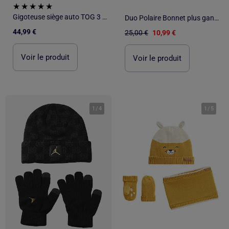
Gigoteuse siège auto TOG 3 avec manches amovibles Nino
Duo Polaire Bonnet plus gants - ATLAS FOR MEN
44,99 €
25,00 €
10,99 €
Voir le produit
Voir le produit
1
/
4
1
/
5