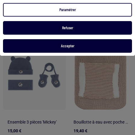
Voir le produit
Voir le produit
Paramétrer
Refuser
1
/
5
1
/
3
Accepter
Ensemble 3 pièces 'Mickey'
Bouillotte à eau avec poche réchauffe-mains
15,00 €
19,40 €