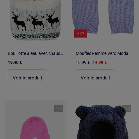
-12%
Bouillotte à eau avec chaussettes et housse tricot motif cerf
Moufles Femme Vero Moda
19,40 €
16,99 €
14,99 €
Voir le produit
Voir le produit
1
/
4
1
/
2