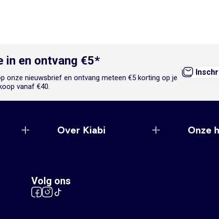
je in en ontvang €5*
Inschr
n op onze nieuwsbrief en ontvang meteen €5 korting op je
koop vanaf €40.
Over Kiabi
Onze 
Volg ons