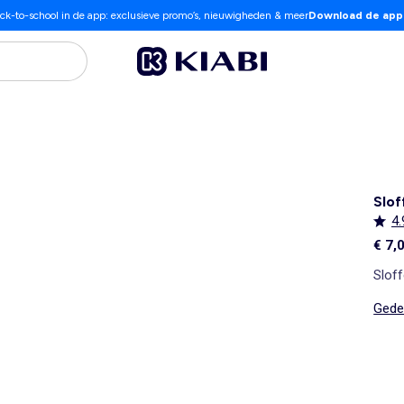
ck-to-school in de app: exclusieve promo’s, nieuwigheden & meer
Download de app
Slof
4.
€ 7,
Sloff
Gedet