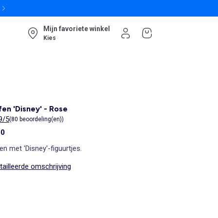
Mijn favoriete winkel
Kies
fen 'Disney' - Rose
9/5
(80 beoordeling(en))
00
en met 'Disney'-figuurtjes.
ailleerde omschrijving