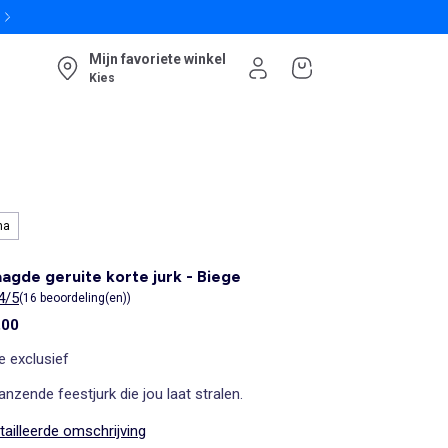
Mijn favoriete winkel
Kies
ma
agde geruite korte jurk - Biege
4/5
(16 beoordeling(en))
,00
e exclusief
anzende feestjurk die jou laat stralen.
ailleerde omschrijving