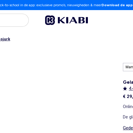
ck-to-school in de app: exclusieve promo’s, nieuwigheden & meer
Download de app
sjurk
Ma
Gela
4.
€ 29
Onlin
De gl
Gedet