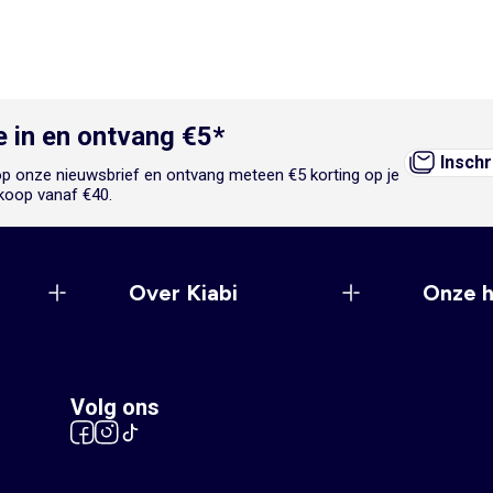
je in en ontvang €5*
Inschr
n op onze nieuwsbrief en ontvang meteen €5 korting op je
koop vanaf €40.
Over Kiabi
Onze 
Volg ons