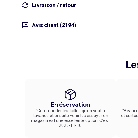
Livraison / retour
Avis client (2194)
Le
E-réservation
"Commander les tailles qu’on veut à
"Beauco
l’avance et ensuite venir les essayer en
et surto
magasin est une excellente option. C’est
un service vraiment pratique et agréable
2025-11-16
!"