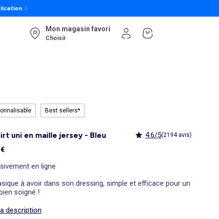
lication
Mon magasin favori
Choisir
onnalisable
Best sellers*
irt uni en maille jersey - Bleu
4.6/5
(2194 avis)
 €
sivement en ligne
sique à avoir dans son dressing, simple et efficace pour un
look bien soigné !
la description