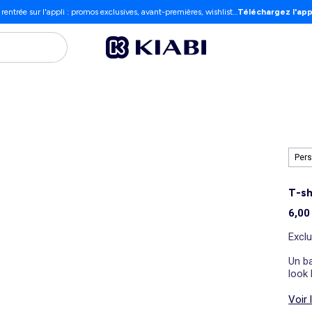
 rentrée sur l'appli : promos exclusives, avant-premières, wishlist…
Téléchargez l'app
Pers
T-sh
6,00
Exclu
Un ba
Voir 